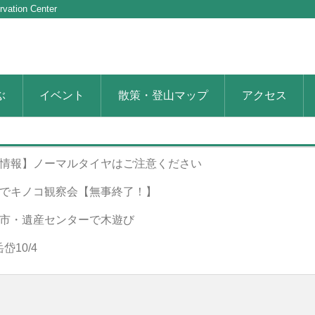
rvation Center
ぶ
イベント
散策・登山マップ
アクセス
情報】ノーマルタイヤはご注意ください
でキノコ観察会【無事終了！】
市・遺産センターで木遊び
10/4