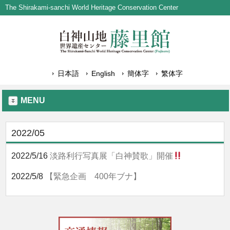
The Shirakami-sanchi World Heritage Conservation Center
日本語
English
簡体字
繁体字
MENU
2022/05
2022/5/16
淡路利行写真展「白神賛歌」開催
2022/5/8
【緊急企画 400年ブナ】