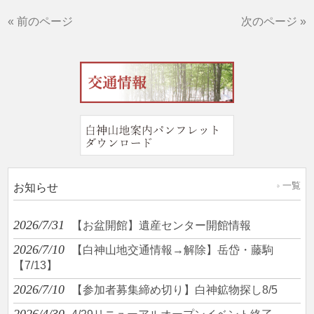
« 前のページ
次のページ »
一覧
お知らせ
2026/7/31
【お盆開館】遺産センター開館情報
2026/7/10
【白神山地交通情報→解除】岳岱・藤駒
【7/13】
2026/7/10
【参加者募集締め切り】白神鉱物探し8/5