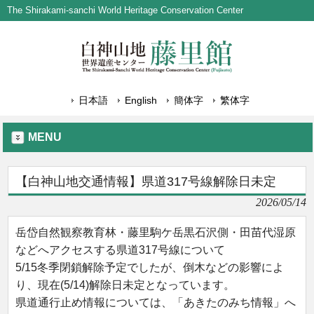
The Shirakami-sanchi World Heritage Conservation Center
日本語
English
簡体字
繁体字
MENU
【白神山地交通情報】県道317号線解除日未定
2026/05/14
岳岱自然観察教育林・藤里駒ケ岳黒石沢側・田苗代湿原
などへアクセスする県道317号線について
5/15冬季閉鎖解除予定でしたが、倒木などの影響によ
り、現在(5/14)解除日未定となっています。
県道通行止め情報については、「あきたのみち情報」へ