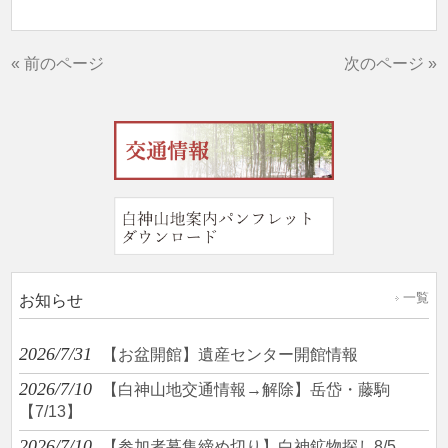
« 前のページ
次のページ »
一覧
お知らせ
2026/7/31
【お盆開館】遺産センター開館情報
2026/7/10
【白神山地交通情報→解除】岳岱・藤駒
【7/13】
2026/7/10
【参加者募集締め切り】白神鉱物探し8/5